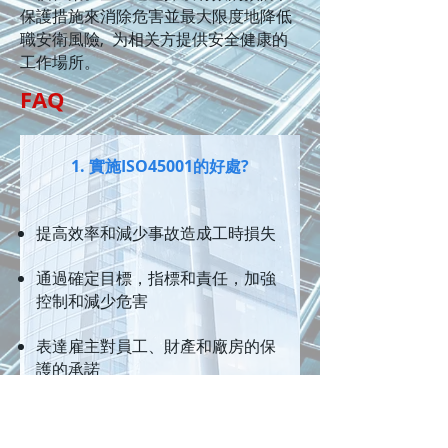
保護措施來消除危害並最大限度地降低
職安衛風險, 为相关方提供安全健康的
工作場所。
FAQ
1. 實施ISO45001的好處?
提高效率和減少事故造成工時損失
通過確定目標，指標和責任，加強
控制和減少危害
表達雇主對員工、財產和廠房的保
護的承諾
證明符合法規